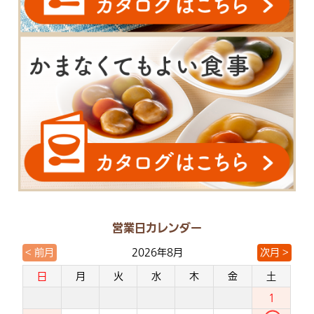
営業日カレンダー
< 前月
次月 >
2026年8月
日
月
火
水
木
金
土
1